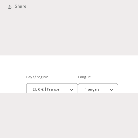
Share
Pays/région
Langue
EUR € | France
Français
Moyens
de
paiement
© 2026,
Basilictoumtoum
Commerce électronique propulsé par Shopify