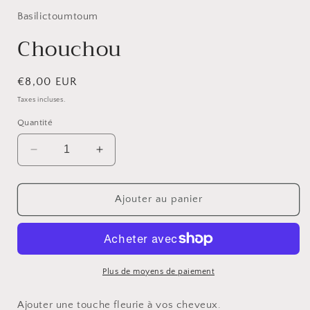
média
1
Basilictoumtoum
dans
une
Chouchou
fenêtre
modale
Prix
€8,00 EUR
habituel
Taxes incluses.
Quantité
Réduire
Augmenter
la
la
quantité
quantité
de
de
Ajouter au panier
Chouchou
Chouchou
Plus de moyens de paiement
Ajouter une touche fleurie à vos cheveux.